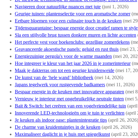
Navigeren door natuurlijke nuances met jute
(juni 1, 2026)
Geurige tuinen: plantenselectie voor een aromatische zomer
(me
Eetbare bloemen voor een culinaire touch in de keuken
(mei 29
Tijdensquarantaine: bespaar energie door creatief ramen te styl
Sla een stijlvolle brug tussen donkere muren en lichte accenten
Het perfecte vest voor boekenclubs: gezellige zomerdekens
(me
Geavanceerde akoestische panels: geluid en rust thuis
(mei 23,
Energiezuinige pergola's voor de warme maanden
(mei 20, 202
Hoe integreer je kleur van het jaar 2026 in je zomerinterieur
(me
Maak je dakterras om tot een geurige kruidenweide
(mei 17, 2
De kunst van de ‘hele wand’ bibliotheek
(mei 14, 2026)
Japans tegelwerk voor rustgevende badkamers
(mei 11, 2026)
Bespaar energie in de keuken met innovatieve apparaten
(mei 8
Vernieuw je interieur met ongebruikelijke neutrale tinten
(mei 5
Bait & Switch: het creëren van een vogelvriendelijke tuin
(apri
Innoverende LED-technologieën om je tuin te verlichten
(april
Je keuken als indoor oase: plantenintegratie tips
(april 26, 2026
De charme van kruidentuintjes in de keuken
(april 26, 2026)
Maximaliseer daglicht in je huis met spiegelkunst
(april 23, 202