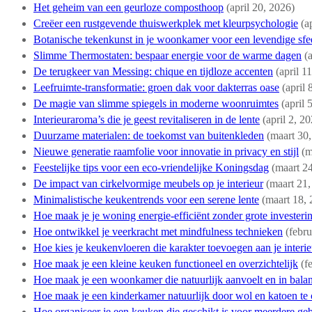
Het geheim van een geurloze composthoop
(april 20, 2026)
Creëer een rustgevende thuiswerkplek met kleurpsychologie
(a
Botanische tekenkunst in je woonkamer voor een levendige sfe
Slimme Thermostaten: bespaar energie voor de warme dagen
(
De terugkeer van Messing: chique en tijdloze accenten
(april 1
Leefruimte-transformatie: groen dak voor dakterras oase
(april 
De magie van slimme spiegels in moderne woonruimtes
(april 
Interieuraroma’s die je geest revitaliseren in de lente
(april 2, 2
Duurzame materialen: de toekomst van buitenkleden
(maart 30
Nieuwe generatie raamfolie voor innovatie in privacy en stijl
(m
Feestelijke tips voor een eco-vriendelijke Koningsdag
(maart 2
De impact van cirkelvormige meubels op je interieur
(maart 21,
Minimalistische keukentrends voor een serene lente
(maart 18,
Hoe maak je je woning energie-efficiënt zonder grote investeri
Hoe ontwikkel je veerkracht met mindfulness technieken
(febru
Hoe kies je keukenvloeren die karakter toevoegen aan je interie
Hoe maak je een kleine keuken functioneel en overzichtelijk
(f
Hoe maak je een woonkamer die natuurlijk aanvoelt en in balan
Hoe maak je een kinderkamer natuurlijk door wol en katoen te
Hoe organiseer je een keuken die geschikt is voor meerdere geb