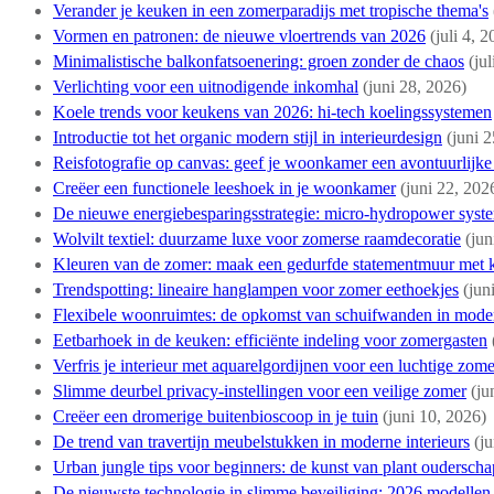
Verander je keuken in een zomerparadijs met tropische thema's
Vormen en patronen: de nieuwe vloertrends van 2026
(juli 4, 
Minimalistische balkonfatsoenering: groen zonder de chaos
(ju
Verlichting voor een uitnodigende inkomhal
(juni 28, 2026)
Koele trends voor keukens van 2026: hi-tech koelingssystemen
Introductie tot het organic modern stijl in interieurdesign
(juni 
Reisfotografie op canvas: geef je woonkamer een avontuurlijke 
Creëer een functionele leeshoek in je woonkamer
(juni 22, 202
De nieuwe energiebesparingsstrategie: micro-hydropower syste
Wolvilt textiel: duurzame luxe voor zomerse raamdecoratie
(jun
Kleuren van de zomer: maak een gedurfde statementmuur met ko
Trendspotting: lineaire hanglampen voor zomer eethoekjes
(jun
Flexibele woonruimtes: de opkomst van schuifwanden in mode
Eetbarhoek in de keuken: efficiënte indeling voor zomergasten
Verfris je interieur met aquarelgordijnen voor een luchtige zomer
Slimme deurbel privacy-instellingen voor een veilige zomer
(ju
Creëer een dromerige buitenbioscoop in je tuin
(juni 10, 2026)
De trend van travertijn meubelstukken in moderne interieurs
(j
Urban jungle tips voor beginners: de kunst van plant ouderscha
De nieuwste technologie in slimme beveiliging: 2026 modellen