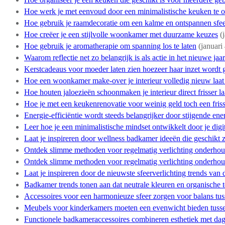
Hoe werk je met eenvoud door een minimalistische keuken te 
Hoe gebruik je raamdecoratie om een kalme en ontspannen sfeer
Hoe creëer je een stijlvolle woonkamer met duurzame keuzes
(
Hoe gebruik je aromatherapie om spanning los te laten
(januari
Waarom reflectie net zo belangrijk is als actie in het nieuwe jaar
Kerstcadeaus voor moeder laten zien hoezeer haar inzet wordt
Hoe een woonkamer make-over je interieur volledig nieuw laat
Hoe houten jaloezieën schoonmaken je interieur direct frisser l
Hoe je met een keukenrenovatie voor weinig geld toch een friss
Energie-efficiëntie wordt steeds belangrijker door stijgende ene
Leer hoe je een minimalistische mindset ontwikkelt door je digi
Laat je inspireren door wellness badkamer ideeën die geschikt z
Ontdek slimme methoden voor regelmatig verlichting onderhou
Ontdek slimme methoden voor regelmatig verlichting onderhou
Laat je inspireren door de nieuwste sfeerverlichting trends van di
Badkamer trends tonen aan dat neutrale kleuren en organische 
Accessoires voor een harmonieuze sfeer zorgen voor balans tus
Meubels voor kinderkamers moeten een evenwicht bieden tussen s
Functionele badkameraccessoires combineren esthetiek met dag