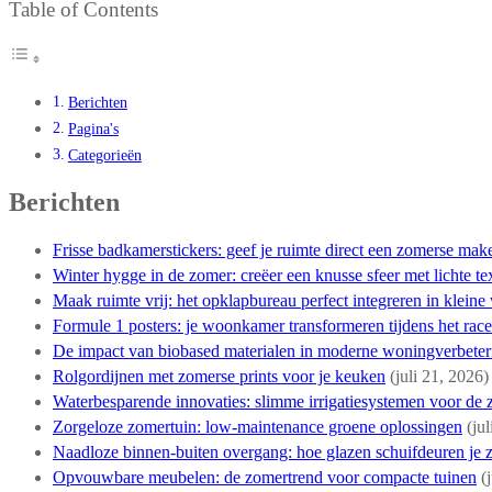
Table of Contents
Berichten
Pagina's
Categorieën
Berichten
Frisse badkamerstickers: geef je ruimte direct een zomerse mak
Winter hygge in de zomer: creëer een knusse sfeer met lichte te
Maak ruimte vrij: het opklapbureau perfect integreren in klein
Formule 1 posters: je woonkamer transformeren tijdens het race
De impact van biobased materialen in moderne woningverbeter
Rolgordijnen met zomerse prints voor je keuken
(juli 21, 2026)
Waterbesparende innovaties: slimme irrigatiesystemen voor de
Zorgeloze zomertuin: low-maintenance groene oplossingen
(ju
Naadloze binnen-buiten overgang: hoe glazen schuifdeuren je
Opvouwbare meubelen: de zomertrend voor compacte tuinen
(