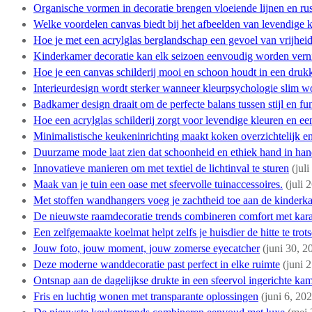
Organische vormen in decoratie brengen vloeiende lijnen en rus
Welke voordelen canvas biedt bij het afbeelden van levendige 
Hoe je met een acrylglas berglandschap een gevoel van vrijhei
Kinderkamer decoratie kan elk seizoen eenvoudig worden ver
Hoe je een canvas schilderij mooi en schoon houdt in een dru
Interieurdesign wordt sterker wanneer kleurpsychologie slim w
Badkamer design draait om de perfecte balans tussen stijl en func
Hoe een acrylglas schilderij zorgt voor levendige kleuren en e
Minimalistische keukeninrichting maakt koken overzichtelijk en 
Duurzame mode laat zien dat schoonheid en ethiek hand in ha
Innovatieve manieren om met textiel de lichtinval te sturen
(jul
Maak van je tuin een oase met sfeervolle tuinaccessoires.
(juli 
Met stoffen wandhangers voeg je zachtheid toe aan de kinderk
De nieuwste raamdecoratie trends combineren comfort met kara
Een zelfgemaakte koelmat helpt zelfs je huisdier de hitte te trot
Jouw foto, jouw moment, jouw zomerse eyecatcher
(juni 30, 2
Deze moderne wanddecoratie past perfect in elke ruimte
(juni 
Ontsnap aan de dagelijkse drukte in een sfeervol ingerichte ka
Fris en luchtig wonen met transparante oplossingen
(juni 6, 20