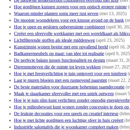
De nieuwste keukentrends combineren eenvoud met luxe
(mei 
Hoe gordijnen kunnen zorgen voor een optisch grotere ruimte
(
Waarom minder planten soms meer rust geven
(mei 13, 2025)
De mooiste woondekens voor een knusse avond op de bank
(m
Hoe je open en gesloten opbergruimte combineert
(april 30, 20
Creëer een sfeervolle werkkamer met een wereldkaart als blikv
Lichtfilterende stoffen als ideale middenweg
(april 23, 2025)
Kunstzinnig wonen begint met een opvallend beeld
(april 16, 
Badkamermeubels op maat: van idee tot realisatie
(april 9, 2025
De perfecte balans tussen functionaliteit en design
(maart 31, 2
Dierenmotieven die de ruimte tot leven wekken
(maart 27, 202
Hoe je met feestverlichting je tuin omtovert voor een tuinfeest
(
Laat je muren bloeien met een rustgevend paarstint
(maart 22, 
De beste materialen voor duurzame bohemian raamdecoratie
(m
Maak je slaapkamer sfeervoller met een uniek ontwerp
(maart 5
Hoe je je tuin slim kunt verlichten zonder onnodig energieverbr
Hoe je milieubewust kunt wonen zonder concessies te doen op s
De leukste decoraties voor een speels en creatief interieur
(febr
Hoe je met lichte gordijnen een luchtige sfeer in huis creëert
(fe
Industriële salontafels die je woonkamer compleet maken
(febr