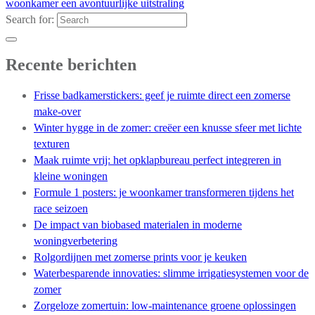
woonkamer een avontuurlijke uitstraling
Search for:
Recente berichten
Frisse badkamerstickers: geef je ruimte direct een zomerse
make-over
Winter hygge in de zomer: creëer een knusse sfeer met lichte
texturen
Maak ruimte vrij: het opklapbureau perfect integreren in
kleine woningen
Formule 1 posters: je woonkamer transformeren tijdens het
race seizoen
De impact van biobased materialen in moderne
woningverbetering
Rolgordijnen met zomerse prints voor je keuken
Waterbesparende innovaties: slimme irrigatiesystemen voor de
zomer
Zorgeloze zomertuin: low-maintenance groene oplossingen