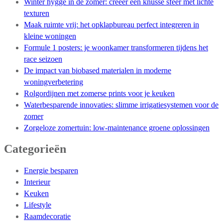
Winter hygge in de zomer: creëer een knusse sfeer met lichte
texturen
Maak ruimte vrij: het opklapbureau perfect integreren in
kleine woningen
Formule 1 posters: je woonkamer transformeren tijdens het
race seizoen
De impact van biobased materialen in moderne
woningverbetering
Rolgordijnen met zomerse prints voor je keuken
Waterbesparende innovaties: slimme irrigatiesystemen voor de
zomer
Zorgeloze zomertuin: low-maintenance groene oplossingen
Categorieën
Energie besparen
Interieur
Keuken
Lifestyle
Raamdecoratie