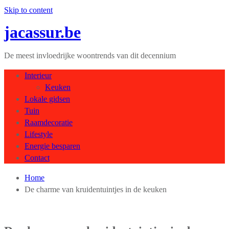
Skip to content
jacassur.be
De meest invloedrijke woontrends van dit decennium
Interieur
Keuken
Lokale gidsen
Tuin
Raamdecoratie
Lifestyle
Energie besparen
Contact
Home
De charme van kruidentuintjes in de keuken