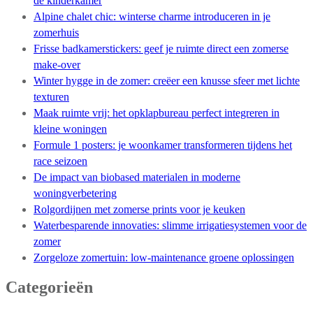
de kinderkamer
Alpine chalet chic: winterse charme introduceren in je
zomerhuis
Frisse badkamerstickers: geef je ruimte direct een zomerse
make-over
Winter hygge in de zomer: creëer een knusse sfeer met lichte
texturen
Maak ruimte vrij: het opklapbureau perfect integreren in
kleine woningen
Formule 1 posters: je woonkamer transformeren tijdens het
race seizoen
De impact van biobased materialen in moderne
woningverbetering
Rolgordijnen met zomerse prints voor je keuken
Waterbesparende innovaties: slimme irrigatiesystemen voor de
zomer
Zorgeloze zomertuin: low-maintenance groene oplossingen
Categorieën