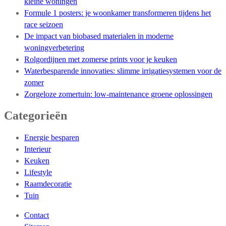
kleine woningen
Formule 1 posters: je woonkamer transformeren tijdens het
race seizoen
De impact van biobased materialen in moderne
woningverbetering
Rolgordijnen met zomerse prints voor je keuken
Waterbesparende innovaties: slimme irrigatiesystemen voor de
zomer
Zorgeloze zomertuin: low-maintenance groene oplossingen
Categorieën
Energie besparen
Interieur
Keuken
Lifestyle
Raamdecoratie
Tuin
Contact